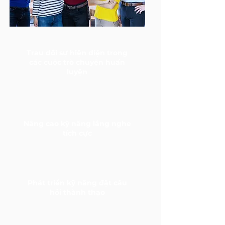
Trau dồi sự hiện diện trong
các cuộc trò chuyện huấn
luyện
Nâng cao kỹ năng lắng nghe
tích cực
Phát triển kỹ năng đặt câu
hỏi thành thạo