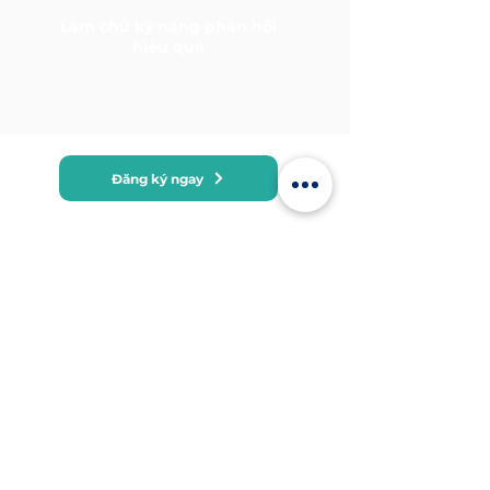
Làm chủ kỹ năng phản hồi
hiệu quả
Đăng ký ngay
Đăng ký MDT Training để cập nhật tin
tức mới nhất và thông tin về các
chương trình đào tạo.
Thông tin liên hệ