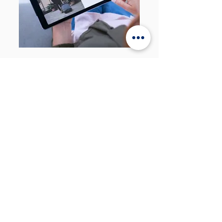
Video & Tài nguyên đào
tạo trực tuyến
Đào tạo doanh nghiệp
Đăng ký MDT Training để cập nhật tin
tức mới nhất và thông tin về các
chương trình đào tạo.