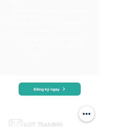
03
Các yếu tố cần thiết để đối mặt với
sự thay đổi
Các yếu tố tâm lý / tinh thần cần
thiết cho sự thay đổi
Các phương pháp và kỹ thuật được
sử dụng để chấp nhận và đối mặt
với sự thay đổi
Đăng ký ngay
Đăng ký MDT Training để cập nhật tin