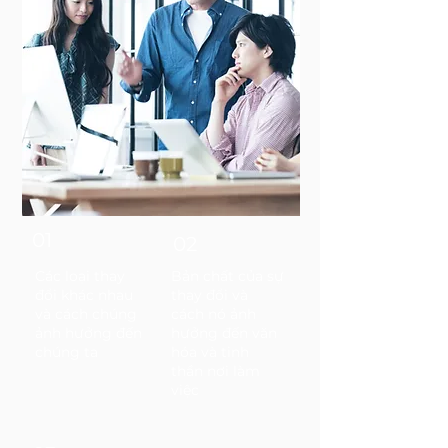
01
02
Các loại thay
Bản chất của sự
đổi khác nhau
thay đổi và
và cách chúng
cách nó ảnh
ảnh hưởng đến
hưởng đến văn
chúng ta
hóa và tinh
thần nơi làm
việc